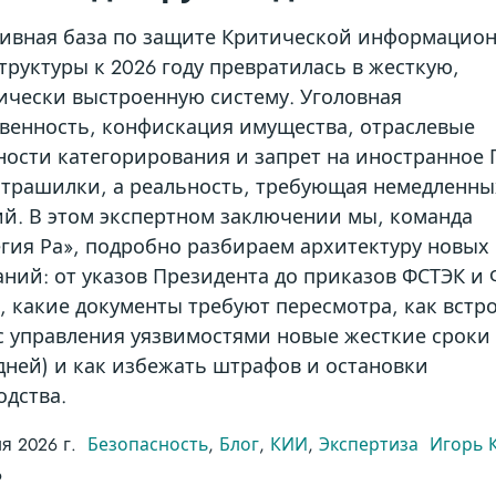
ивная база по защите Критической информацио
руктуры к 2026 году превратилась в жесткую,
ически выстроенную систему. Уголовная
твенность, конфискация имущества, отраслевые
ности категорирования и запрет на иностранное
 страшилки, а реальность, требующая немедленны
ий. В этом экспертном заключении мы, команда
егия Ра», подробно разбираем архитектуру новых
аний: от указов Президента до приказов ФСТЭК и 
, какие документы требуют пересмотра, как встр
с управления уязвимостями новые жесткие сроки 
 дней) и как избежать штрафов и остановки
одства.
ля 2026 г.
Безопасность
,
Блог
,
КИИ
,
Экспертиза
Игорь 
6