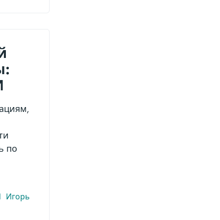
й
ы:
И
зациям,
ти
ь по
И
Игорь