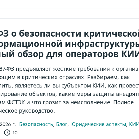
ФЗ о безопасности критическо
ормационной инфраструктур
ый обзор для операторов КИ
187-ФЗ предъявляет жесткие требования к органи
ющим в критических отраслях. Разбираем, как
лить, являетесь ли вы субъектом КИИ, как провес
рирование объектов, какие меры защиты внедрят
ам ФСТЭК и что грозит за неисполнение. Полное
ческое руководство.
 2026 г.
Безопасность
,
Блог
,
Юридические аспекты
,
КИ
10