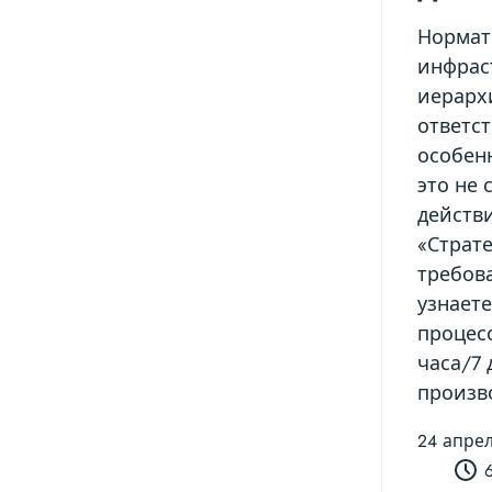
Нормат
инфраст
иерарх
ответс
особен
это не
действ
«Страт
требов
узнаете
процес
часа/7
произв
24 апре