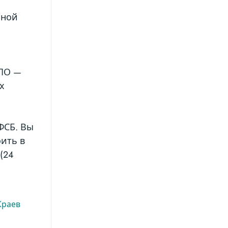
нной
 ПО —
х
ФСБ. Вы
оить в
(24
Краев