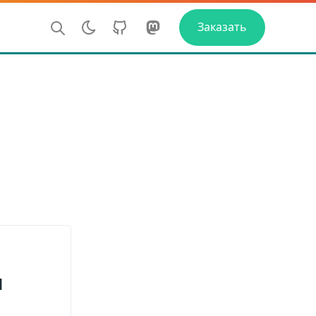
GitHub
Mastadon
Заказать
н