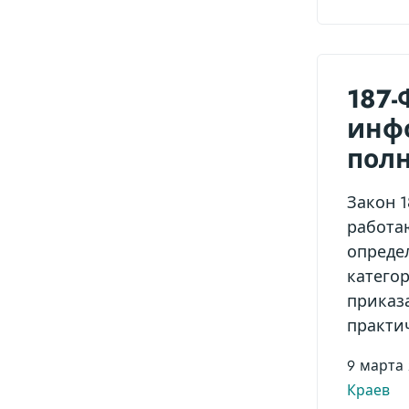
187-
инф
полн
Закон 
работа
опреде
катего
приказ
практи
9 марта
Краев