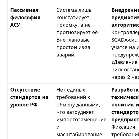
Пассивная
Система лишь
Внедрени
философия
констатирует
предикти
АСУ
поломку, а не
алгоритмо
прогнозирует её.
Контролле
Внеплановые
SCADA-сис
простои из-за
учатся на 
аварий.
предупреж
«Давление 
риск остан
через 2 ча
Отсутствие
Нет единых
Разработк
стандартов на
требований к
техничес
уровне РФ
обмену данными,
политик 
что затрудняет
стандарто
импортозамещение
предприят
и
Фиксация
масштабирование.
требовани