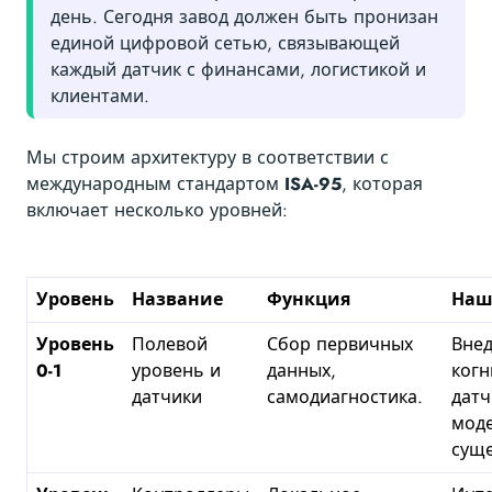
день. Сегодня завод должен быть пронизан
единой цифровой сетью, связывающей
каждый датчик с финансами, логистикой и
клиентами.
Мы строим архитектуру в соответствии с
международным стандартом
ISA-95
, которая
включает несколько уровней:
Уровень
Название
Функция
Наш
Уровень
Полевой
Сбор первичных
Вне
0-1
уровень и
данных,
когн
датчики
самодиагностика.
датч
мод
сущ