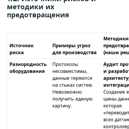
методики их
предотвращения
Методики
Источник
Примеры угроз
предотвр
риска
для производства
(наши ре
Разнородность
Протоколы
Аудит про
оборудования
несовместимы,
и разрабо
данные теряются
архитект
на стыках систем.
интеграц
Невозможно
Создание 
получить единую
шины данн
картину.
которая
«переводи
всех датчи
контролле