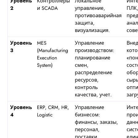
Уровень
Контроллеры
Локальное
Инт
2
и SCADA
управление,
ПЛК,
противоаварийная
пре
защита,
анал
визуализация.
сове
Уровень
MES
Управление
Внед
3
(Manufacturing
производством:
кото
Execution
планирование
«по
System)
смен,
сост
распределение
обор
ресурсов,
сырь
контроль
опт
качества, учет.
загр
Уровень
ERP, CRM, HR,
Управление
Инт
4
Logistic
бизнесом:
про
финансы, заказы,
данн
персонал,
сист
поставки.
еди