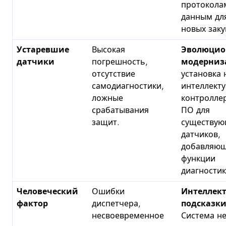
протокола
данным для
новых заку
Устаревшие
Высокая
Эволюцио
датчики
погрешность,
модерниз
отсутствие
установка 
самодиагностики,
интеллект
ложные
контролле
срабатывания
ПО для
защит.
существу
датчиков,
добавляющ
функции
диагностик
Человеческий
Ошибки
Интеллек
фактор
диспетчера,
подсказки
несвоевременное
Система не