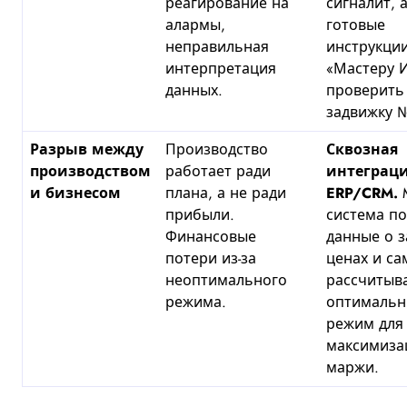
реагирование на
сигналит, 
алармы,
готовые
неправильная
инструкции
интерпретация
«Мастеру 
данных.
проверить
задвижку 
Разрыв между
Производство
Сквозная
производством
работает ради
интеграци
и бизнесом
плана, а не ради
ERP/CRM.
M
прибыли.
система по
Финансовые
данные о з
потери из-за
ценах и са
неоптимального
рассчитыв
режима.
оптималь
режим для
максимиза
маржи.